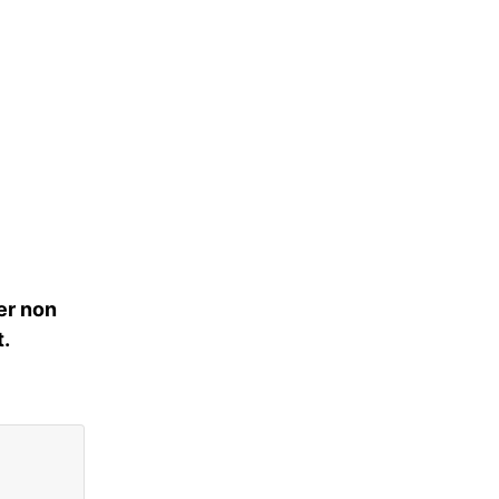
er non
.