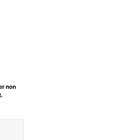
er non
.