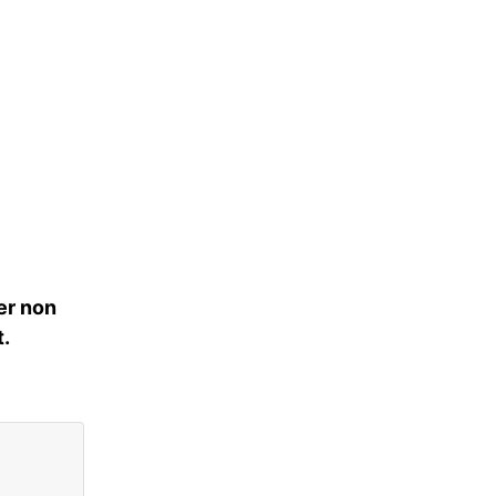
er non
.